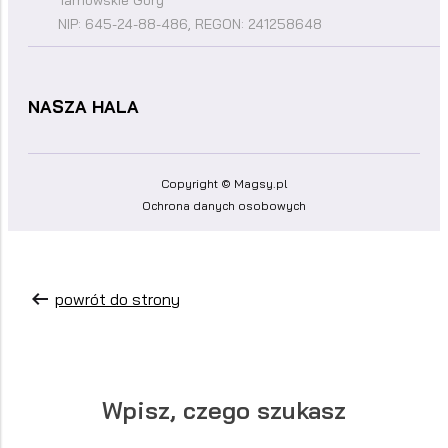
Tarnowskie Góry
NIP: 645-24-88-486, REGON: 241258648
NASZA HALA
Copyright © Magsy.pl
Ochrona danych osobowych
powrót do strony
Wpisz, czego szukasz