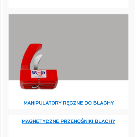
MANIPULATORY RĘCZNE DO BLACHY
MAGNETYCZNE PRZENOŚNIKI BLACHY