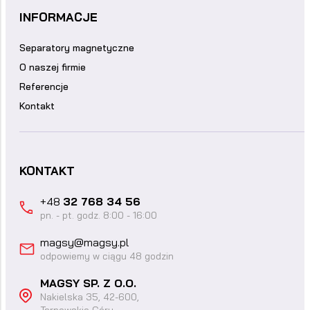
INFORMACJE
Separatory magnetyczne
O naszej firmie
Referencje
Kontakt
KONTAKT
+48
32 768 34 56
pn. - pt. godz. 8:00 - 16:00
magsy@magsy.pl
odpowiemy w ciągu 48 godzin
MAGSY SP. Z O.O.
Nakielska 35, 42-600,