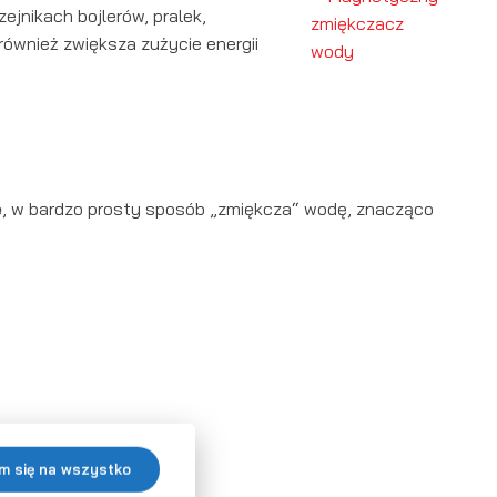
ejnikach bojlerów, pralek,
ównież zwiększa zużycie energii
e
, w bardzo prosty sposób „zmiękcza“ wodę, znacząco
m się na wszystko