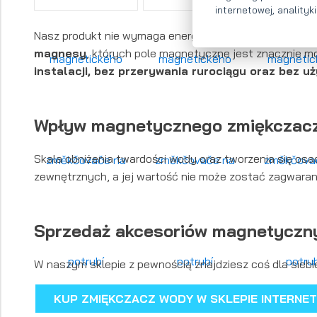
internetowej, anality
Nasz produkt nie wymaga energii elektrycznej ani wk
magnesy
, których pole magnetyczne jest znacznie 
instalacji, bez przerywania rurociągu oraz bez uż
Wpływ magnetycznego zmiękczacz
Skala obniżenia twardości wody oraz tworzenia się osa
zewnętrznych, a jej wartość nie może zostać zagwara
Sprzedaż akcesoriów magnetyczny
W naszym sklepie z pewnością znajdziesz coś dla siebi
KUP ZMIĘKCZACZ WODY W SKLEPIE INTERNE