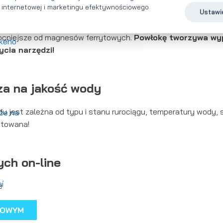
ki internetowej i marketingu efektywnościowego
Ustawie
ładów zapasowych. W porównaniu do innych produktów dostęp
mocniejsze od magnesów ferrytowych.
Powłokę
tworzywa
wyp
ycia narzędzi!
a na jakość wody
du jest zależna od typu i stanu rurociągu, temperatury wody,
ntowana!
ch on-line
e
TOWYM