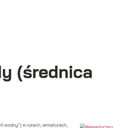
y (średnica
eń wodny“) w rurach, armaturach,