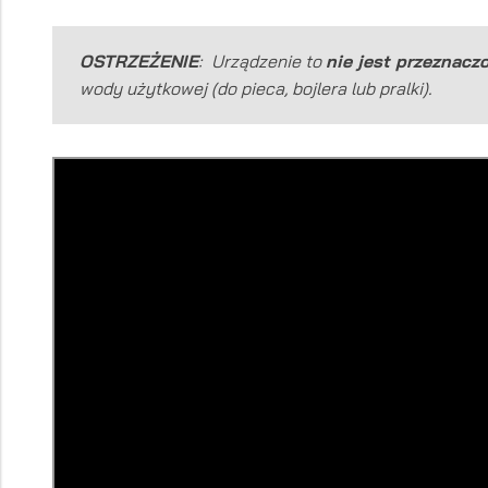
OSTRZEŻENIE
: Urządzenie to
nie jest przeznac
wody użytkowej (do pieca, bojlera lub pralki).