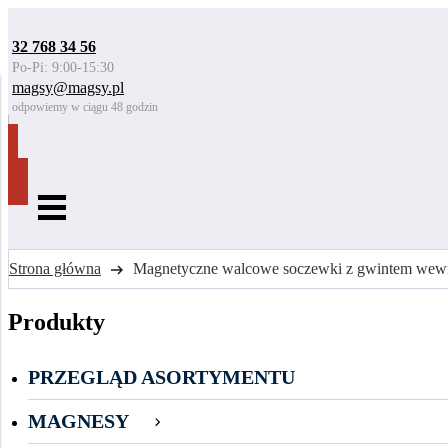
32 768 34 56
Po-Pi: 9:00-15:30
magsy@magsy.pl
odpowiemy w ciągu 48 godzin
Strona główna
Magnetyczne walcowe soczewki z gwintem wew
Produkty
PRZEGLĄD ASORTYMENTU
MAGNESY