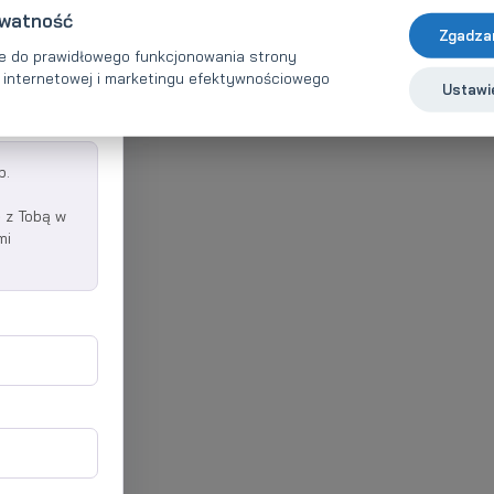
ywatność
Zgadza
zymasz
e do prawidłowego funkcjonowania strony
ki internetowej i marketingu efektywnościowego
Ustawie
in
b.
 z Tobą w
mi