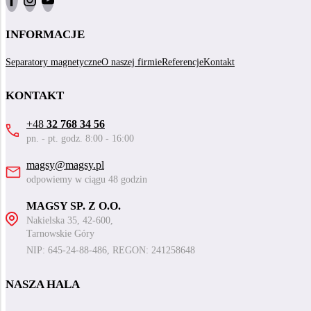
INFORMACJE
Separatory magnetyczne
O naszej firmie
Referencje
Kontakt
KONTAKT
+48
32 768 34 56
pn. - pt. godz. 8:00 - 16:00
magsy@magsy.pl
odpowiemy w ciągu 48 godzin
MAGSY SP. Z O.O.
Nakielska 35, 42-600,
Tarnowskie Góry
NIP: 645-24-88-486, REGON: 241258648
NASZA HALA