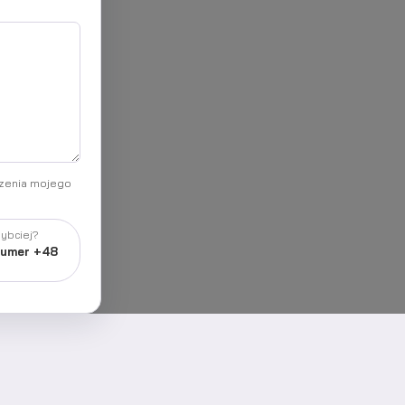
rzenia mojego
zybciej?
numer +48