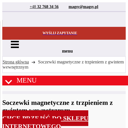
+48
32 768 34 56
magsy@magsy.pl
WYŚLIJ ZAPYTANIE
menu
Strona główna
Soczewki magnetyczne z trzpieniem z gwintem
wewnętrznym
MENU
Soczewki magnetyczne z trzpieniem z
gwintem wewnętrznym
CHCĘ PRZEJŚĆ DO SKLEPU
INTERNETOWEGO