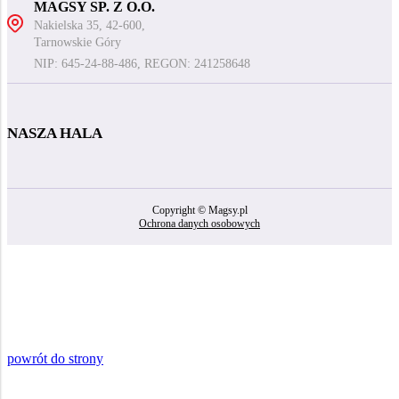
MAGSY SP. Z O.O.
Nakielska 35, 42-600,
Tarnowskie Góry
NIP: 645-24-88-486, REGON: 241258648
NASZA HALA
Copyright © Magsy.pl
Ochrona danych osobowych
powrót do strony