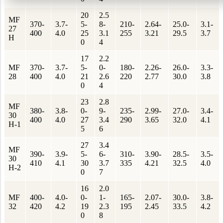
20
2.5
MF
370-
3.7-
5-
8-
210-
2.64-
25.0-
3.1-
27
400
4.0
25
3.1
255
3.21
29.5
3.7
H
0
4
17
2.2
MF
370-
3.7-
5-
0-
180-
2.26-
26.0-
3.3-
28
400
4.0
21
2.6
220
2.77
30.0
3.8
0
4
23
2.8
MF
380-
3.8-
0-
9-
235-
2.99-
27.0-
3.4-
30
400
4.0
27
3.4
290
3.65
32.0
4.1
H-1
5
6
27
3.4
MF
390-
3.9-
5-
6-
310-
3.90-
28.5-
3.5-
30
410
4.1
30
3.7
335
4.21
32.5
4.0
H-2
0
7
16
2.0
MF
400-
4.0-
0-
1-
165-
2.07-
30.0-
3.8-
32
420
4.2
19
2.3
195
2.45
33.5
4.2
0
8