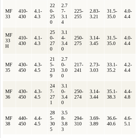
22
2.7
MF
410-
4.1-
0-
7-
225-
2.83-
31.5-
4.0-
33
430
4.3
25
3.1
255
3.21
35.0
4.4
0
4
25
3.1
MF
410-
4.1-
0-
4-
250-
3.14-
31.5-
4.0-
33
430
4.3
27
3.4
275
3.45
35.0
4.4
H
0
0
21
2.7
MF
430-
4.3-
5-
0-
217-
2.73-
33.1-
4.2-
35
450
4.5
23
3.0
241
3.03
35.2
4.4
9
0
24
3.1
MF
430-
4.3-
7-
0-
250-
3.14-
35.1-
4.4-
36
450
4.5
27
3.4
274
3.44
38.3
4.8
1
0
28
3.5
MF
440-
4.4-
5-
8-
294-
3.69-
36.6-
4.6-
38
450
4.5
30
3.8
310
3.89
40.6
5.1
5
3