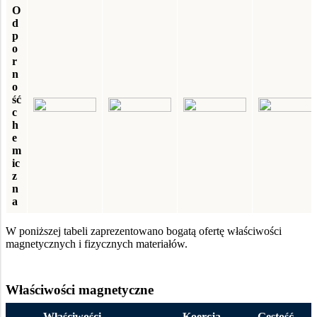
O
d
p
o
r
n
o
ść
c
h
e
m
ic
z
n
a
W poniższej tabeli zaprezentowano bogatą ofertę właściwości
magnetycznych i fizycznych materiałów.
Właściwości magnetyczne
Właściwości
Koercja
Gęstość