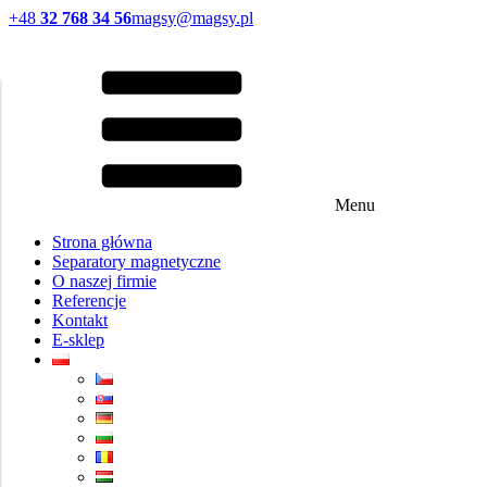
+48
32 768 34 56
magsy@magsy.pl
Menu
Strona główna
Separatory magnetyczne
O naszej firmie
Referencje
Kontakt
E-sklep