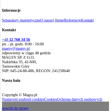
Informacje
Separatory magnetyczne
O naszej firmie
Referencje
Kontakt
Kontakt
+48
32 768 34 56
pn. - pt. godz. 8:00 - 16:00
magsy@magsy.pl
odpowiemy w ciągu 48 godzin
MAGSY SP. Z O.O.
Nakielska 35, 42-600,
Tarnowskie Góry
NIP: 645-24-88-486, REGON: 241258648
Nasza hala
Copyright © Magsy.pl
Nastavení souborů cookies
Cookies
Ochrona danych osobowych
powrót do strony