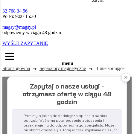
Zavřít
32 768 34 56
Po-Pi: 9:00-15:30
magsy@magsy.pl
odpowiemy w ciągu 48 godzin
WYŚLIJ ZAPYTANIE
menu
Strona główna
Separatory magnetyczne
Linie sortujące
Zapytaj o nasze usługi -
otrzymasz ofertę w ciągu 48
godzin
Prosimy o jak najdokładniejsze opisanie swoich
potrzeb. Wyślemy potwierdzenie zgłoszenia i
przekierujemy do odpowiedniego specjalisty. Może
on skontaktować się z Tobą w celu uzyskania dalszych