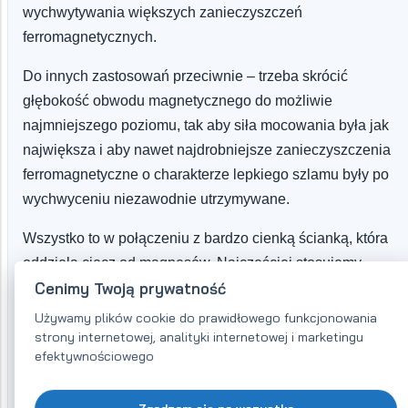
wychwytywania większych zanieczyszczeń
ferromagnetycznych.
Do innych zastosowań przeciwnie – trzeba skrócić
głębokość obwodu magnetycznego do możliwie
najmniejszego poziomu, tak aby siła mocowania była jak
największa i aby nawet najdrobniejsze zanieczyszczenia
ferromagnetyczne o charakterze lepkiego szlamu były po
wychwyceniu niezawodnie utrzymywane.
Wszystko to w połączeniu z bardzo cienką ścianką, która
oddziela ciecz od magnesów. Najczęściej stosujemy
Cenimy Twoją prywatność
grubości
0,5 do 0,7 mm
w zależności od wybranej siły
magnetycznej i wymagań dotyczących jakości separacji
Używamy plików cookie do prawidłowego funkcjonowania
strony internetowej, analityki internetowej i marketingu
magnetycznej.
efektywnościowego
W każdym przypadku obowiązuje zasada, że zawsze trzeb
zapewnić możliwie najściślejszy kontakt metalowego