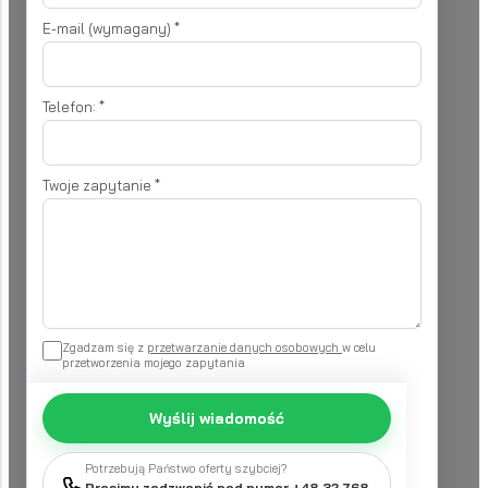
E-mail (wymagany)
*
Telefon:
*
Twoje zapytanie
*
Zgadzam się z
przetwarzanie danych osobowych
w celu
przetworzenia mojego zapytania
Wyślij wiadomość
Potrzebują Państwo oferty szybciej?
Prosimy zadzwonić pod numer +48 32 768