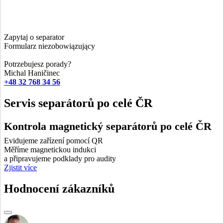
Zapytaj o separator
Formularz niezobowiązujący
Potrzebujesz porady?
Michal Haničinec
+48 32 768 34 56
Servis separátorů po celé ČR
Kontrola magnetický separátorů po celé ČR
Evidujeme zařízení pomocí QR
Měříme magnetickou indukci
a připravujeme podklady pro audity
Zjistit více
Hodnocení zákazníků