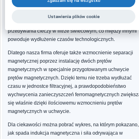
Zgadzam się na wszystko
zanieczyszczenia z prętem magnetycznym. W filtrach
tekstylnych zwykle trudno to zapewnić, a kontakt z prętami
Ustawienia plików cookie
magnetycznymi zastępuje się dłuższym czasem
przebywania cieczy w filtrze świecowym, co między innymi
powoduje wydłużenie czasów technologicznych.
Dlatego nasza firma oferuje także wzmocnienie separacji
magnetycznej poprzez instalację dwóch prętów
magnetycznych w specjalnie przygotowanym uchwycie
prętów magnetycznych. Dzięki temu nie trzeba wydłużać
czasu w jednostce filtracyjnej, a prawdopodobieństwo
wychwycenia zanieczyszczeń ferromagnetycznych zwiększ
się właśnie dzięki ilościowemu wzmocnieniu prętów
magnetycznych w uchwycie.
Dla ciekawości można pobrać wykres, na którym pokazano,
jak spada indukcja magnetyczna i siła odrywająca w