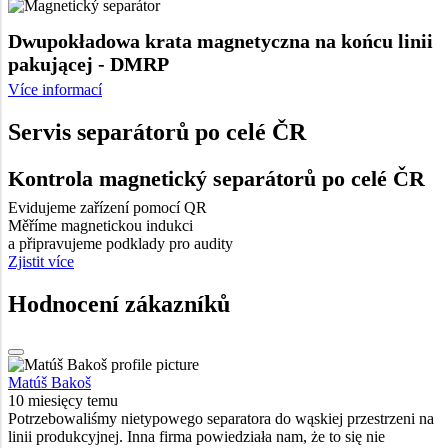
Dwupokładowa krata magnetyczna na końcu linii
pakującej - DMRP
Více informací
Servis separátorů po celé ČR
Kontrola magnetický separátorů po celé ČR
Evidujeme zařízení pomocí QR
Měříme magnetickou indukci
a připravujeme podklady pro audity
Zjistit více
Hodnocení zákazníků
Matúš Bakoš
10 miesięcy temu
Potrzebowaliśmy nietypowego separatora do wąskiej przestrzeni na
linii produkcyjnej. Inna firma powiedziała nam, że to się nie