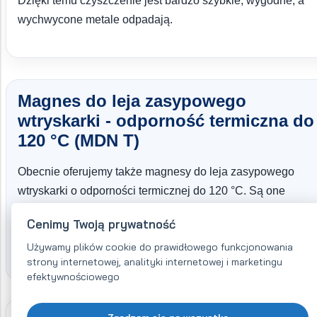
Dzięki temu czyszczenie jest bardzo szybkie, wygodne, a
wychwycone metale odpadają.
Magnes do leja zasypowego
wtryskarki - odporność termiczna do
120 °C (MDN T)
Obecnie oferujemy także magnesy do leja zasypowego
wtryskarki o odporności termicznej do 120 °C. Są one
również
wyposażone
w bardzo silne
magnesy
Cenimy Twoją prywatność
neodymowe NdFeB
, jednak o znacznie wyższej odpornoś
Używamy plików cookie do prawidłowego funkcjonowania
termicznej.
strony internetowej, analityki internetowej i marketingu
efektywnościowego